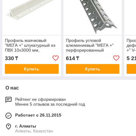
Профиль маячковый
Профиль угловой
Про
"МЕГА +" штукатурный из
алюминиевый "МЕГА +"
деф
ПВХ 10х3000 мм,
перфорированный
+" V
пластиковый
20х20х3000 мм, толщина
330
614
5 2
₸
₸
0,26 мм
Купить
Купить
О нас
Рейтинг не сформирован
Менее 5 отзывов за последний год
Работает с 26.11.2015
г. Алматы
Алматы, Казахстан