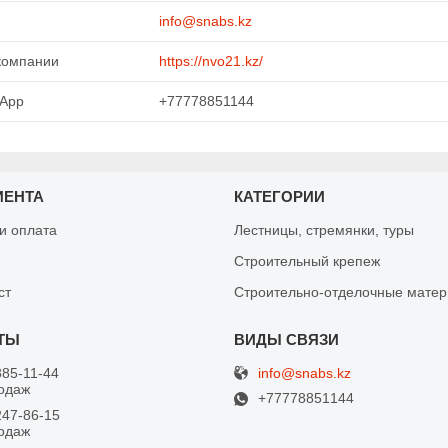
info@snabs.kz
https://nvo21.kz/
+77778851144
ИЕНТА
КАТЕГОРИИ
 и оплата
Лестницы, стремянки, туры
Строительный крепеж
ст
Строительно-отделочные мате
info@snabs.kz
885-11-44
одаж
+77778851144
247-86-15
одаж