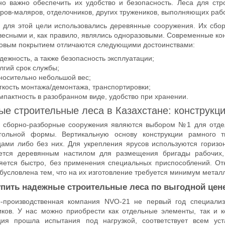
но важно обеспечить их удобство и безопасность. Леса для ст
ров-маляров, отделочников, других тружеников, выполняющих рабо
 для этой цели использовались деревянные сооружения. Их сбор
весными и, как правило, являлись одноразовыми. Современные кон
овым покрытием отличаются следующими достоинствами:
дежность, а также безопасность эксплуатации;
лгий срок службы;
носительно небольшой вес;
гкость монтажа/демонтажа, транспортировки;
мпактность в разобранном виде, удобство при хранении.
ые строительные леса в Казахстане: конструкц
 сборно-разборные сооружения являются выбором №1 для отде
гольной формы. Вертикальную основу конструкции рамного 
цами либо без них. Для укрепления ярусов используются гориз
ется деревянным настилом для размещения бригады рабочих, 
яется быстро, без применения специальных приспособлений. От
бусловлена тем, что на их изготовление требуется минимум металл
упить надежные строительные леса по выгодной цен
о-производственная компания NVO-21 не первый год специали
иков. У нас можно приобрести как отдельные элементы, так и к
ция прошла испытания под нагрузкой, соответствует всем ус