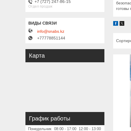
+7 (727) 247-86-15
безопа
Отдел продаж
готовы 
info@snabs.kz
+77778851144
Карта
График работы
Понедельник
08:00
17:00
12:00
13:00