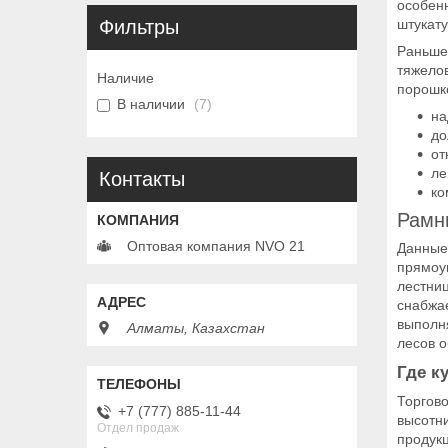
особен
штукату
Фильтры
Раньше
тяжело
Наличие
порошк
В наличии
7
на
до
от
ле
Контакты
ко
Рамн
Оптовая компания NVO 21
Данные
прямоу
лестни
снабжа
выполн
Алматы, Казахстан
лесов о
Где к
Торгов
+7 (777) 885-11-44
высотн
Отдел продаж
продук