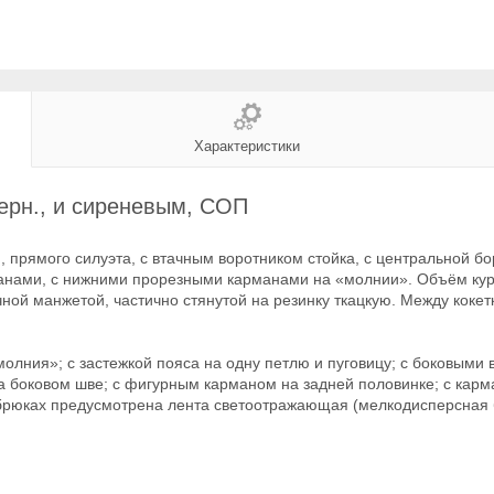
Характеристики
черн., и сиреневым, СОП
 прямого силуэта, с втачным воротником стойка, с центральной бо
анами, с нижними прорезными карманами на «молнии». Объём курт
чной манжетой, частично стянутой на резинку ткацкую. Между кок
молния»; с застежкой пояса на одну петлю и пуговицу; с боковым
 боковом шве; с фигурным карманом на задней половинке; с карм
 В брюках предусмотрена лента светоотражающая (мелкодисперсная