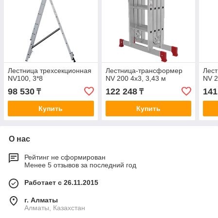
Лестница трехсекционная
Лестница-трансформер
Лес
NV100, 3*8
NV 200 4х3, 3,43 м
NV 2
98 530
122 248
141
₸
₸
Купить
Купить
О нас
Рейтинг не сформирован
Менее 5 отзывов за последний год
Работает с 26.11.2015
г. Алматы
Алматы, Казахстан