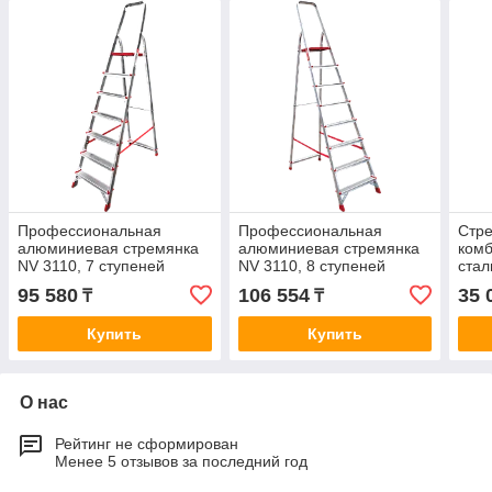
Профессиональная
Профессиональная
Стре
алюминиевая стремянка
алюминиевая стремянка
ком
NV 3110, 7 ступеней
NV 3110, 8 ступеней
стал
ступ
95 580
106 554
35 
₸
₸
Купить
Купить
О нас
Рейтинг не сформирован
Менее 5 отзывов за последний год