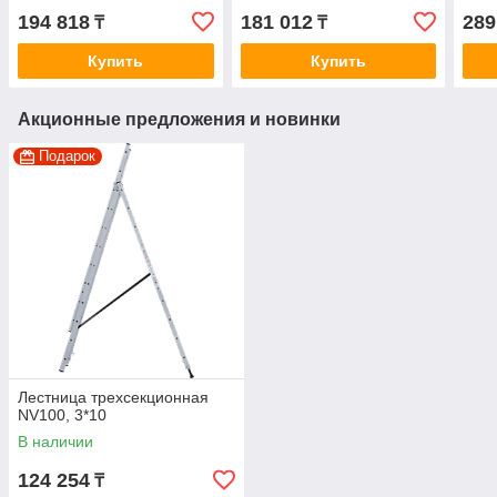
194 818
181 012
289
₸
₸
Купить
Купить
Акционные предложения и новинки
Подарок
Лестница трехсекционная
NV100, 3*10
В наличии
124 254
₸