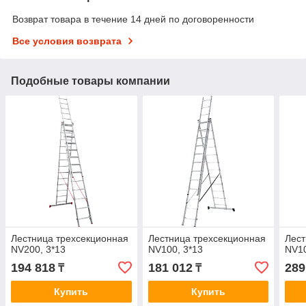
Возврат товара в течение 14 дней по договоренности
Все условия возврата
Подобные товары компании
Лестница трехсекционная
Лестница трехсекционная
Лест
NV200, 3*13
NV100, 3*13
NV10
194 818
181 012
289
₸
₸
Купить
Купить