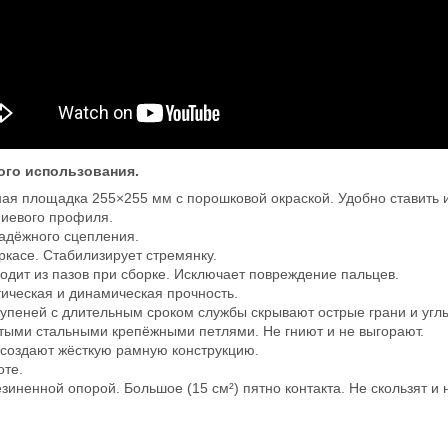
ого использования.
ая площадка 255×255 мм с порошковой окраской. Удобно ставить 
ниевого профиля.
адёжного сцепления.
ркасе. Стабилизирует стремянку.
одит из пазов при сборке. Исключает повреждение пальцев.
тическая и динамическая прочность.
пеней с длительным сроком службы скрывают острые грани и угл
тыми стальными крепёжными петлями. Не гниют и не выгорают.
 создают жёсткую рамную конструкцию.
оте.
зиненной опорой. Большое (15 см²) пятно контакта. Не скользят и