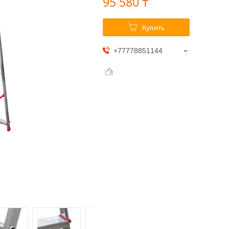
95 580 ₸
Купить
+77778851144