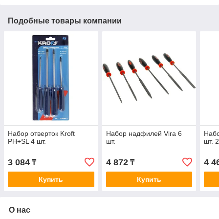
Подобные товары компании
Набор отверток Kroft
Набор надфилей Vira 6
Набо
PH+SL 4 шт.
шт.
шт. 
3 084
4 872
4 4
₸
₸
Купить
Купить
О нас