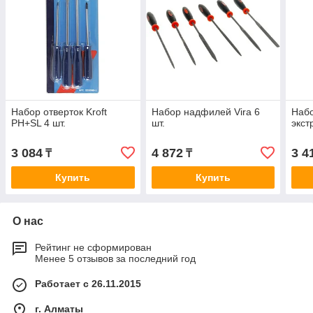
Набор отверток Kroft
Набор надфилей Vira 6
Набо
PH+SL 4 шт.
шт.
экст
3 084
4 872
3 4
₸
₸
Купить
Купить
О нас
Рейтинг не сформирован
Менее 5 отзывов за последний год
Работает с 26.11.2015
г. Алматы