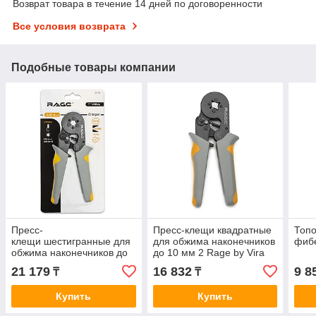
Возврат товара в течение 14 дней по договоренности
Все условия возврата
Подобные товары компании
Пресс-
Пресс-клещи квадратные
Топо
клещи шестигранные для
для обжима наконечников
фибе
обжима наконечников до
до 10 мм 2 Rage by Vira
6 мм 2 Rage by Vira
21 179
16 832
9 8
₸
₸
Купить
Купить