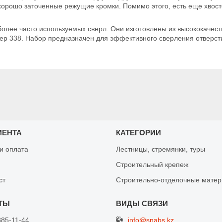
 хорошо заточенные режущие кромки. Помимо этого, есть еще хвос
аиболее часто используемых сверл. Они изготовлены из высококаче
ер 338. Набор предназначен для эффективного сверления отверсти
ИЕНТА
КАТЕГОРИИ
 и оплата
Лестницы, стремянки, туры
Строительный крепеж
ст
Строительно-отделочные мате
info@snabs.kz
885-11-44