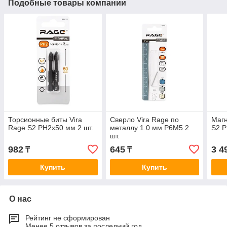
Подобные товары компании
Торсионные биты Vira
Сверло Vira Rage по
Магн
Rage S2 PH2x50 мм 2 шт.
металлу 1.0 мм P6M5 2
S2 P
шт.
982
645
3 4
₸
₸
Купить
Купить
О нас
Рейтинг не сформирован
Менее 5 отзывов за последний год