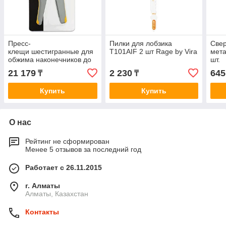
Пресс-
Пилки для лобзика
Свер
клещи шестигранные для
T101AIF 2 шт Rage by Vira
мета
обжима наконечников до
шт.
6 мм 2 Rage by Vira
21 179
2 230
645
₸
₸
Купить
Купить
О нас
Рейтинг не сформирован
Менее 5 отзывов за последний год
Работает с 26.11.2015
г. Алматы
Алматы, Казахстан
Контакты