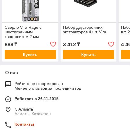
Сверло Vira Rage с
Набор двусторонних
Набо
шестигранным
экстракторов 4 шт. Vira
шт. 
хвостовиком 2 мм
888
3 412
4 4
₸
₸
Купить
Купить
О нас
Рейтинг не сформирован
Менее 5 отзывов за последний год
Работает с 26.11.2015
г. Алматы
Алматы, Казахстан
Контакты