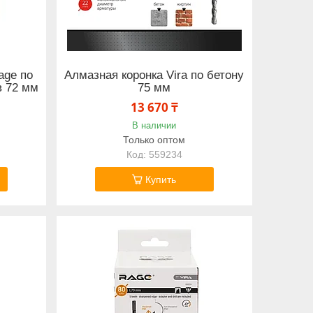
age по
Алмазная коронка Vira по бетону
в 72 мм
75 мм
13 670 ₸
В наличии
Только оптом
559234
Купить