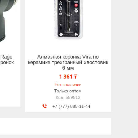
 Rage
Алмазная коронка Vira по
оронок
керамике трехгранный хвостовик
6 мм
1 361 ₸
Нет в наличии
Только оптом
559512
+7 (777) 885-11-44