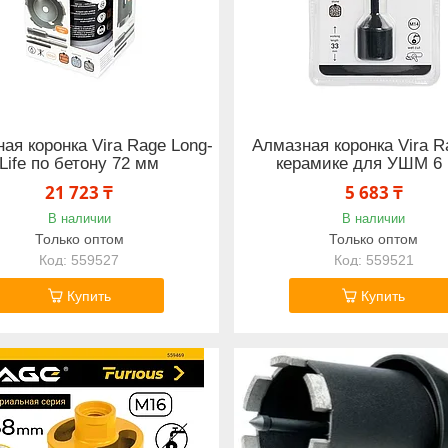
ая коронка Vira Rage Long-
Алмазная коронка Vira R
Life по бетону 72 мм
керамике для УШМ 6
21 723 ₸
5 683 ₸
В наличии
В наличии
Только оптом
Только оптом
559527
559521
Купить
Купить