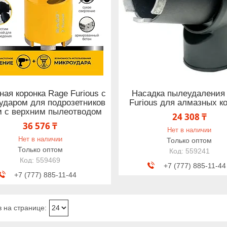
ая коронка Rage Furious с
Насадка пылеудаления
ударом для подрозетников
Furious для алмазных к
м с верхним пылеотводом
24 308 ₸
36 576 ₸
Нет в наличии
Нет в наличии
Только оптом
Только оптом
559241
559469
+7 (777) 885-11-44
+7 (777) 885-11-44