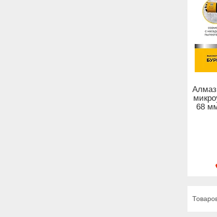
Алмазн
микро
68 м